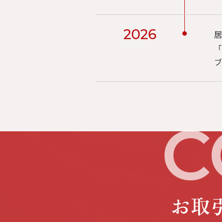
2026
居
「
ブ
お取