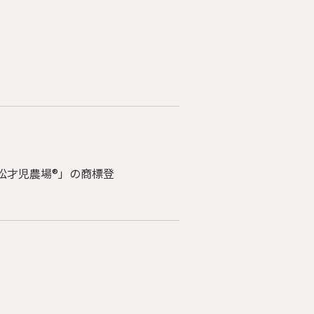
情報
らせ
い合わせ
商標について
松才児農場®」の商標登
イバシーポリシー
nstagram