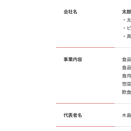
会社名
太
・
・
・
事業内容
食
食
食
惣
飲
代表者名
木