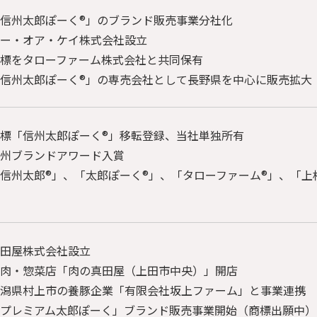
信州太郎ぽーく®」のブランド販売事業分社化
会社
ー・オア・ケイ株式会社設立
標をタローファーム株式会社と共同保有
お知
信州太郎ぽーく®」の専売会社として長野県を中心に販売拡大
お問
標「信州太郎ぽーく®」移転登録、当社単独所有
登録
州ブランドアワード入賞
信州太郎®」、「太郎ぽーく®」、「タローファーム®」、「上
プラ
I
田屋株式会社設立
肉・惣菜店「肉の真田屋（上田市中央）」開店
潟県村上市の養豚企業「有限会社坂上ファーム」と事業連携
プレミアム太郎ぽーく」ブランド販売事業開始（商標出願中）