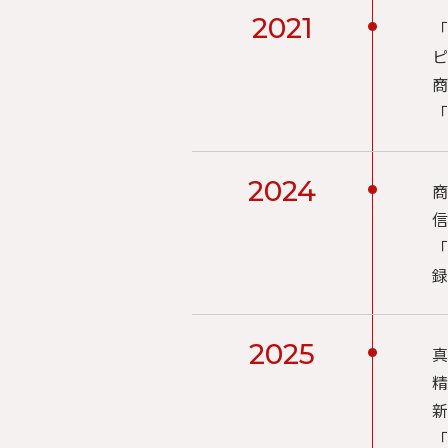
2021
「
ピ
商
「
2024
商
信
「
録
2025
真
精
新
「